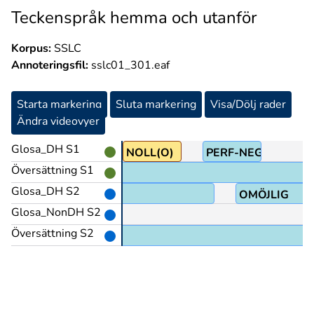
Teckenspråk hemma och utanför
Korpus:
SSLC
Annoteringsfil:
sslc01_301.eaf
Starta markering
Sluta markering
Visa/Dölj rader
Ändra videovyer
Glosa_DH S1
perf-neg@&
NOLL(O)
PERF-NEG
Översättning S1
Glosa_DH S2
OMÖJLIG
Glosa_NonDH S2
Översättning S2