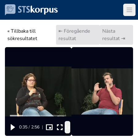
« Tillbaka till
⇤ Föregående
Nästa
sökresultatet
resultat
resultat ⇥
1x
0:35
/
2:56
|