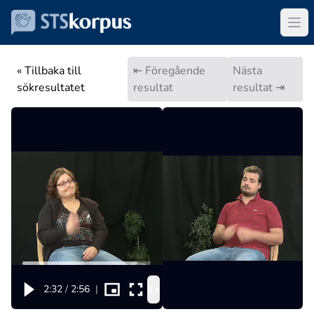
« Tillbaka till
⇤ Föregående
Nästa
sökresultatet
resultat
resultat ⇥
1x
2:32
/
2:56
|