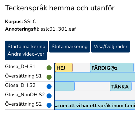
Teckenspråk hemma och utanför
Korpus:
SSLC
Annoteringsfil:
sslc01_301.eaf
Starta markering
Sluta markering
Visa/Dölj rader
Ändra videovyer
Glosa_DH S1
PU@g
HEJ
FÄRDIG@z
Översättning S1
Glosa_DH S2
MEN
TÄNKA
Glosa_NonDH S2
Översättning S2
n jag tänkte på det du sa om att vi har ett språk inom familje