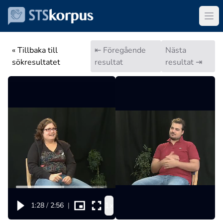
« Tillbaka till
⇤ Föregående
Nästa
sökresultatet
resultat
resultat ⇥
1x
1:28
/
2:56
|