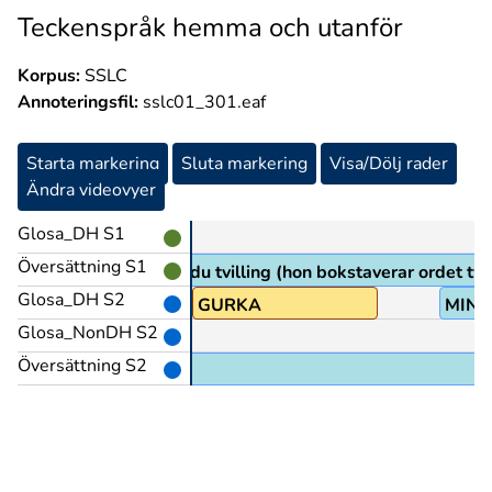
Teckenspråk hemma och utanför
Korpus:
SSLC
Annoteringsfil:
sslc01_301.eaf
Starta markering
Sluta markering
Visa/Dölj rader
Ändra videovyer
Glosa_DH S1
Översättning S1
Hur tecknar du tvilling (hon bokstaverar ordet tv
Glosa_DH S2
GRÖN
GURKA
MIN
Glosa_NonDH S2
Översättning S2