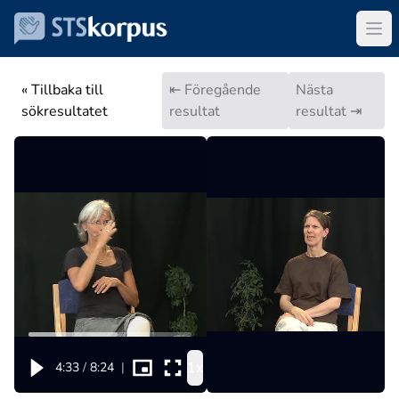
« Tillbaka till
⇤ Föregående
Nästa
sökresultatet
resultat
resultat ⇥
1x
4:33
/
8:24
|