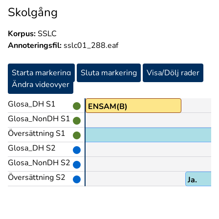
Skolgång
Korpus:
SSLC
Annoteringsfil:
sslc01_288.eaf
Starta markering
Sluta markering
Visa/Dölj rader
Ändra videovyer
Glosa_DH S1
POJKE
ENSAM(B)
Glosa_NonDH S1
Översättning S1
Glosa_DH S2
Glosa_NonDH S2
Översättning S2
Ja.