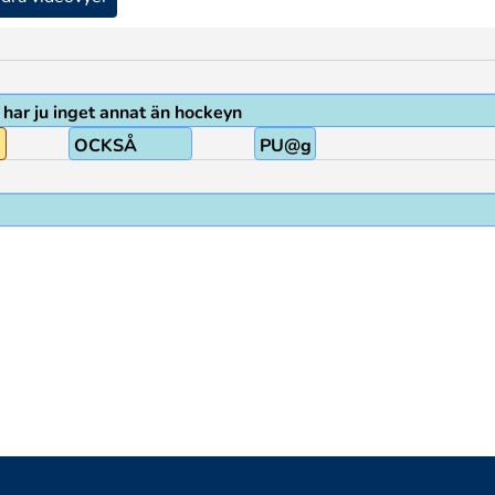
 har ju inget annat än hockeyn
OCKSÅ
PU@g