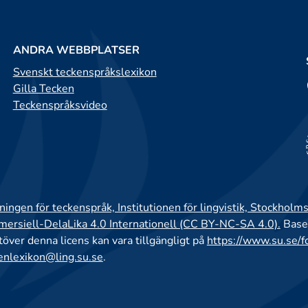
ANDRA WEBBPLATSER
Svenskt teckenspråkslexikon
Gilla Tecken
Teckenspråksvideo
ingen för teckenspråk, Institutionen för lingvistik, Stockholms
rsiell-DelaLika 4.0 Internationell (CC BY-NC-SA 4.0).
Base
utöver denna licens kan vara tillgängligt på
https://www.su.se/f
enlexikon@ling.su.se
.