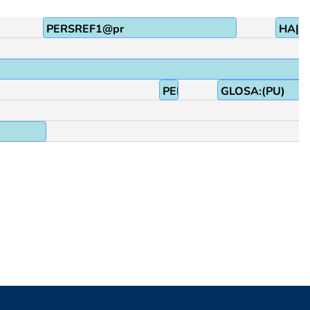
PERSREF1@pr
HA|I
PEK
GLOSA:(PU)