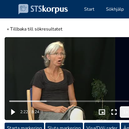
Start
Sökhjälp
« Tillbaka till sökresultatet
1x
2:22
/
8:24
|
Starta markering
Sluta markering
Visa/Dölj rader
Än