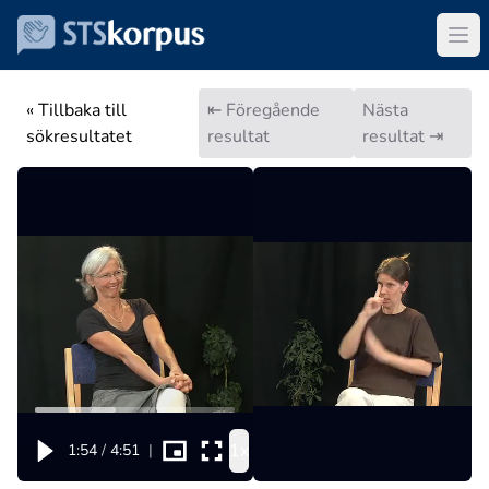
« Tillbaka till
⇤ Föregående
Nästa
sökresultatet
resultat
resultat ⇥
1x
1:54
/
4:51
|