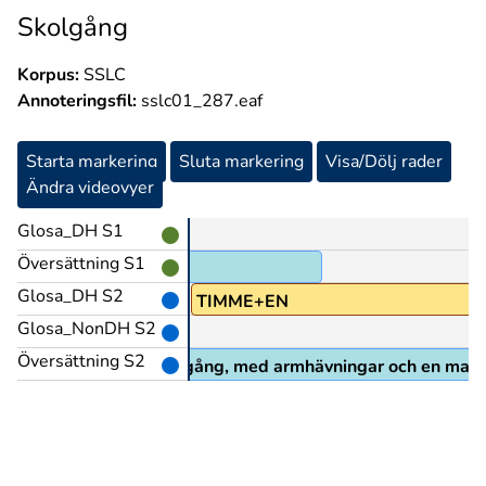
Skolgång
Korpus:
SSLC
Annoteringsfil:
sslc01_287.eaf
Starta markering
Sluta markering
Visa/Dölj rader
Ändra videovyer
Glosa_DH S1
Översättning S1
Glosa_DH S2
EN
TIMME+EN
Glosa_NonDH S2
Översättning S2
 och en halv timma per gång, med armhävningar och en mass