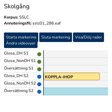
Skolgång
Korpus:
SSLC
Annoteringsfil:
sslc01_286.eaf
Starta markering
Sluta markering
Visa/Dölj rader
Ändra videovyer
Glosa_DH S1
Glosa_NonDH S1
Översättning S1
Glosa_DH S2
OCKSÅ@z
KOPPLA-IHOP
Glosa_NonDH S2
Översättning S2