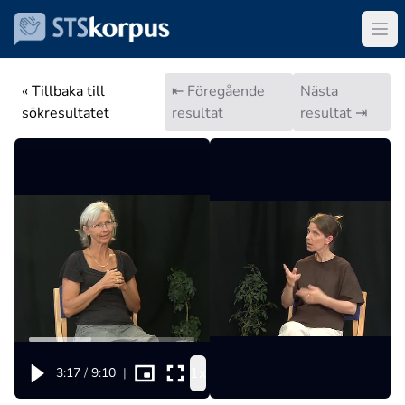
« Tillbaka till
⇤ Föregående
Nästa
sökresultatet
resultat
resultat ⇥
1x
3:17
/
9:10
|