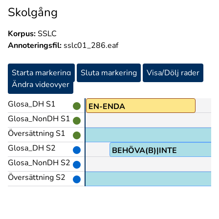
Skolgång
Korpus:
SSLC
Annoteringsfil:
sslc01_286.eaf
Starta markering
Sluta markering
Visa/Dölj rader
Ändra videovyer
Glosa_DH S1
PEK
EN-ENDA
Glosa_NonDH S1
Översättning S1
Glosa_DH S2
BEHÖVA(B)|INTE
Glosa_NonDH S2
Översättning S2