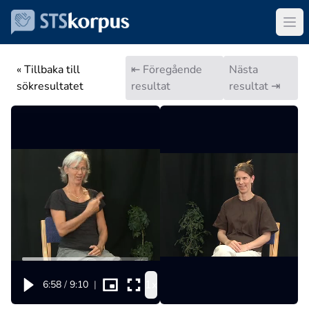
« Tillbaka till
⇤ Föregående
Nästa
sökresultatet
resultat
resultat ⇥
1x
6:58
/
9:10
|