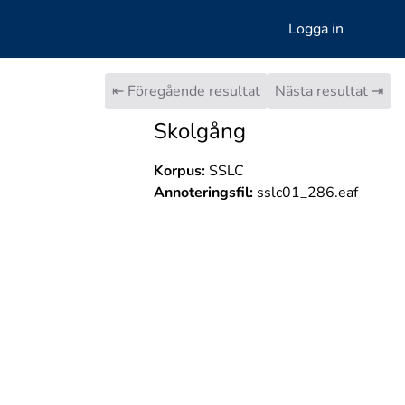
Logga in
⇤ Föregående resultat
Nästa resultat ⇥
Skolgång
Korpus:
SSLC
Annoteringsfil:
sslc01_286.eaf