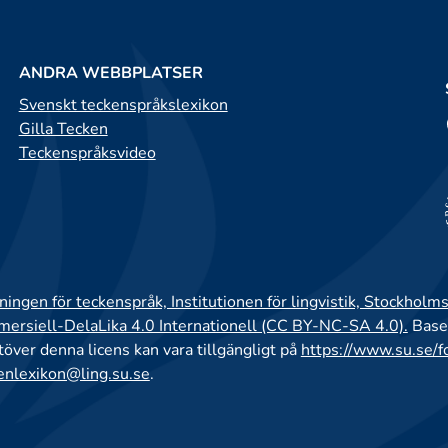
ANDRA WEBBPLATSER
Svenskt teckenspråkslexikon
Gilla Tecken
Teckenspråksvideo
ingen för teckenspråk, Institutionen för lingvistik, Stockholms
rsiell-DelaLika 4.0 Internationell (CC BY-NC-SA 4.0).
Base
utöver denna licens kan vara tillgängligt på
https://www.su.se/f
enlexikon@ling.su.se
.