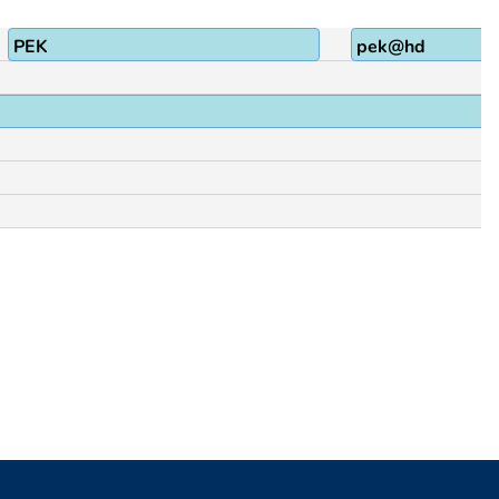
PEK
pek@hd