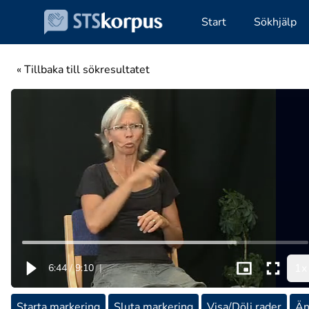
Start
Sökhjälp
« Tillbaka till sökresultatet
1x
6:44
/
9:10
|
Starta markering
Sluta markering
Visa/Dölj rader
Än