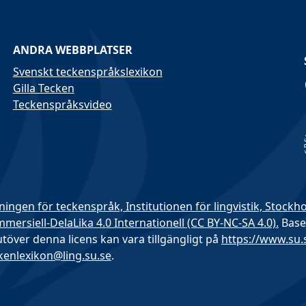
ANDRA WEBBPLATSER
Svenskt teckenspråkslexikon
Gilla Tecken
Teckenspråksvideo
ningen för teckenspråk, Institutionen för lingvistik, Stockh
rsiell-DelaLika 4.0 Internationell (CC BY-NC-SA 4.0).
Base
 utöver denna licens kan vara tillgängligt på
https://www.su
kenlexikon@ling.su.se
.