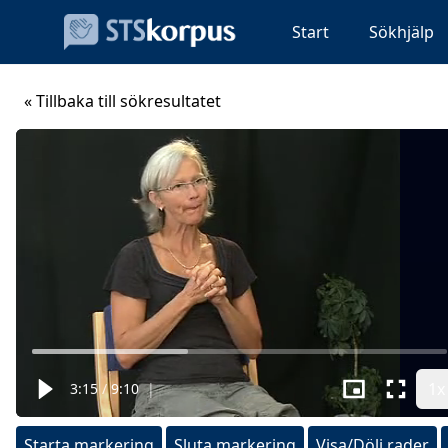
Start
Sökhjälp
« Tillbaka till sökresultatet
1x
3:15
/
9:10
|
Starta markering
Sluta markering
Visa/Dölj rader