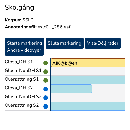
Skolgång
Korpus:
SSLC
Annoteringsfil:
sslc01_286.eaf
Starta markering
Sluta markering
Visa/Dölj rader
Ändra videovyer
Glosa_DH S1
AIK@b@en
Glosa_NonDH S1
Översättning S1
Glosa_DH S2
JA@b
Glosa_NonDH S2
Översättning S2