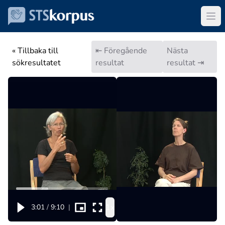
« Tillbaka till
⇤ Föregående
Nästa
sökresultatet
resultat
resultat ⇥
1x
3:01
/
9:10
|