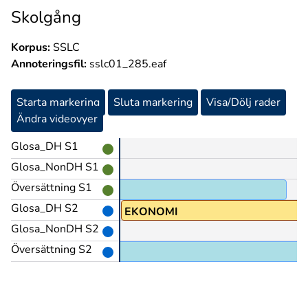
Skolgång
Korpus:
SSLC
Annoteringsfil:
sslc01_285.eaf
Starta markering
Sluta markering
Visa/Dölj rader
Ändra videovyer
Glosa_DH S1
Glosa_NonDH S1
Översättning S1
Glosa_DH S2
EKONOMI
Glosa_NonDH S2
Översättning S2