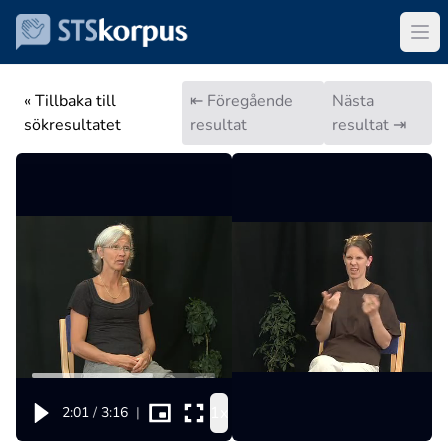
« Tillbaka till
⇤ Föregående
Nästa
sökresultatet
resultat
resultat ⇥
1x
2:01
/
3:16
|