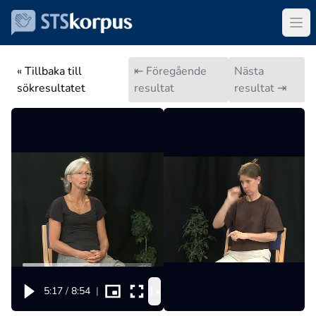
« Tillbaka till
⇤ Föregående
Nästa
sökresultatet
resultat
resultat ⇥
1x
5:17
/
8:54
|