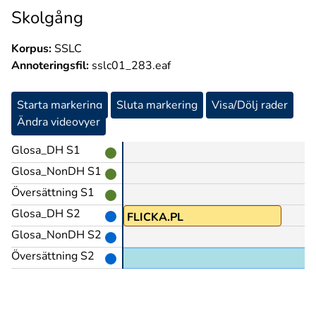
Skolgång
Korpus:
SSLC
Annoteringsfil:
sslc01_283.eaf
Starta markering
Sluta markering
Visa/Dölj rader
Ändra videovyer
Glosa_DH S1
Glosa_NonDH S1
Översättning S1
Glosa_DH S2
FLICKA.PL
Glosa_NonDH S2
Översättning S2