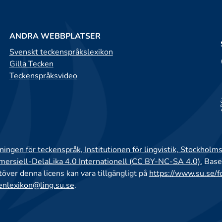
ANDRA WEBBPLATSER
Svenskt teckenspråkslexikon
Gilla Tecken
Teckenspråksvideo
ingen för teckenspråk, Institutionen för lingvistik, Stockholms
rsiell-DelaLika 4.0 Internationell (CC BY-NC-SA 4.0).
Base
utöver denna licens kan vara tillgängligt på
https://www.su.se/f
enlexikon@ling.su.se
.