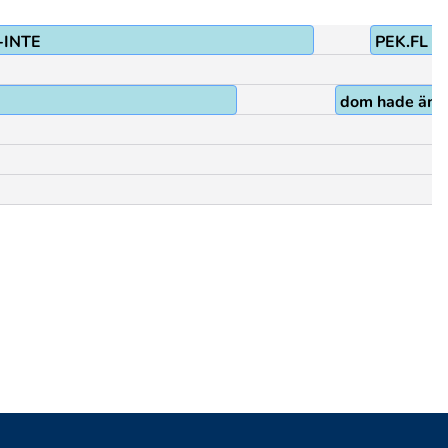
-INTE
PEK.FL
dom hade ändå