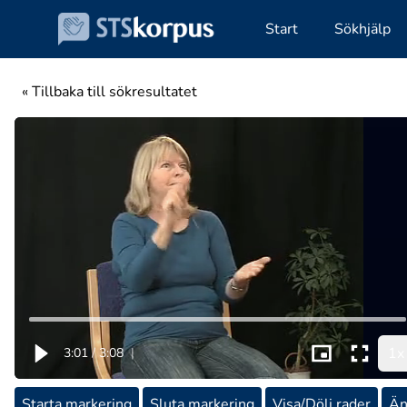
Start
Sökhjälp
« Tillbaka till sökresultatet
1x
3:01
/
3:08
|
Starta markering
Sluta markering
Visa/Dölj rader
Än