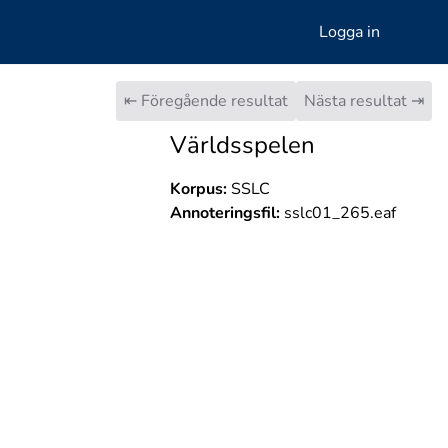
Logga in
⇤ Föregående resultat
Nästa resultat ⇥
Världsspelen
Korpus:
SSLC
Annoteringsfil:
sslc01_265.eaf