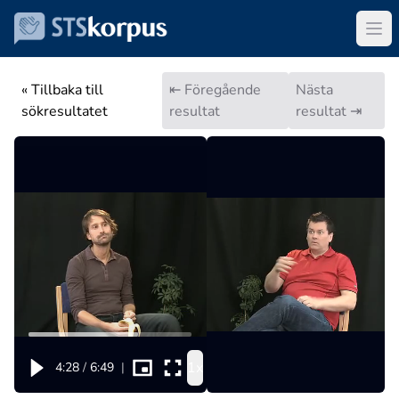
« Tillbaka till
⇤ Föregående
Nästa
sökresultatet
resultat
resultat ⇥
1x
4:28
/
6:49
|