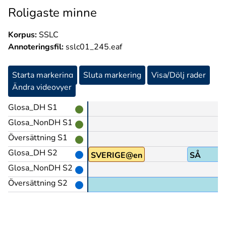
Roligaste minne
Korpus:
SSLC
Annoteringsfil:
sslc01_245.eaf
Starta markering
Sluta markering
Visa/Dölj rader
Ändra videovyer
Glosa_DH S1
Glosa_NonDH S1
Översättning S1
Glosa_DH S2
SVERIGE@en
SÅ
Glosa_NonDH S2
Översättning S2