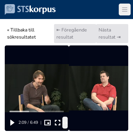
« Tillbaka till
⇤ Föregående
Nästa
sökresultatet
resultat
resultat ⇥
1x
2:09
/
6:49
|