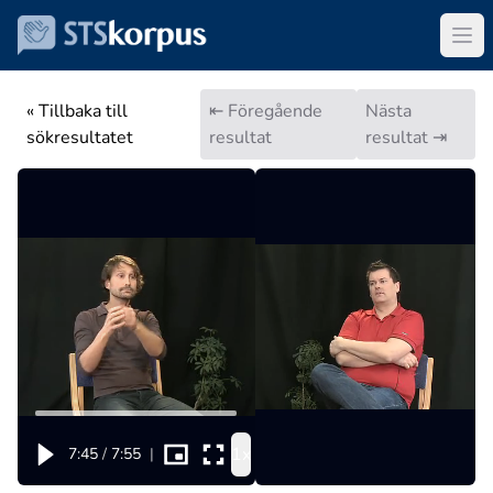
« Tillbaka till
⇤ Föregående
Nästa
sökresultatet
resultat
resultat ⇥
1x
7:45
/
7:55
|