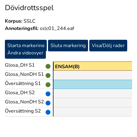
Dövidrottsspel
Korpus:
SSLC
Annoteringsfil:
sslc01_244.eaf
Starta markering
Sluta markering
Visa/Dölj rader
Ändra videovyer
Glosa_DH S1
A:(GRUPP)
ENSAM(B)
Glosa_NonDH S1
Översättning S1
Glosa_DH S2
Glosa_NonDH S2
Översättning S2