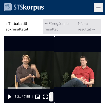
« Tillbaka till
⇤ Föregående
Nästa
sökresultatet
resultat
resultat ⇥
1x
6:21
/
7:55
|