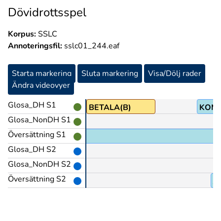
Dövidrottsspel
Korpus:
SSLC
Annoteringsfil:
sslc01_244.eaf
Starta markering
Sluta markering
Visa/Dölj rader
Ändra videovyer
Glosa_DH S1
BETALA(B)
KOMM
Glosa_NonDH S1
Översättning S1
Glosa_DH S2
Glosa_NonDH S2
Översättning S2
Ja