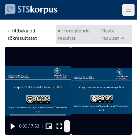
« Tillbaka till
⇤ Föregående
Nästa
sökresultatet
resultat
resultat ⇥
1x
0:00
/
7:53
|