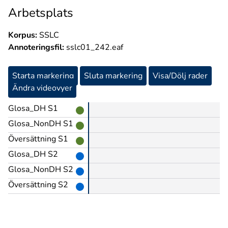
Arbetsplats
Korpus:
SSLC
Annoteringsfil:
sslc01_242.eaf
Starta markering
Sluta markering
Visa/Dölj rader
Ändra videovyer
Glosa_DH S1
Glosa_NonDH S1
Översättning S1
Glosa_DH S2
Glosa_NonDH S2
Översättning S2