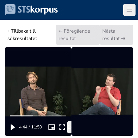
« Tillbaka till
⇤ Föregående
Nästa
sökresultatet
resultat
resultat ⇥
1x
4:44
/
11:50
|