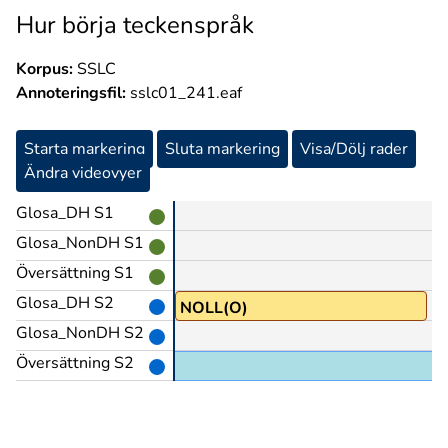
Hur börja teckenspråk
Korpus:
SSLC
Annoteringsfil:
sslc01_241.eaf
Starta markering
Sluta markering
Visa/Dölj rader
Ändra videovyer
Glosa_DH S1
Glosa_NonDH S1
Översättning S1
Glosa_DH S2
NOLL(O)
Glosa_NonDH S2
Översättning S2