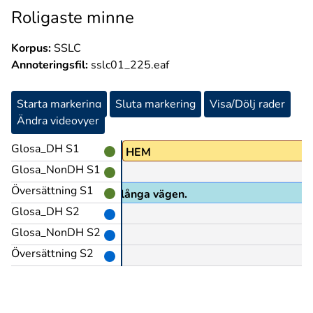
Roligaste minne
Korpus:
SSLC
Annoteringsfil:
sslc01_225.eaf
Starta markering
Sluta markering
Visa/Dölj rader
Ändra videovyer
Glosa_DH S1
HEM
Glosa_NonDH S1
Översättning S1
Sen åkte du hem, hela långa vägen.
Glosa_DH S2
Glosa_NonDH S2
Översättning S2