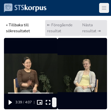
« Tillbaka till
⇤ Föregående
Nästa
sökresultatet
resultat
resultat ⇥
1x
3:39
/
4:07
|