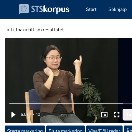
Start
Sökhjälp
« Tillbaka till sökresultatet
1x
6:57
/
7:40
|
Starta markering
Sluta markering
Visa/Dölj rader
Än