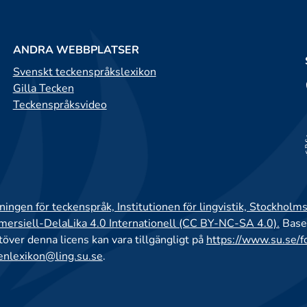
ANDRA WEBBPLATSER
Svenskt teckenspråkslexikon
Gilla Tecken
Teckenspråksvideo
ingen för teckenspråk, Institutionen för lingvistik, Stockholms
rsiell-DelaLika 4.0 Internationell (CC BY-NC-SA 4.0).
Base
utöver denna licens kan vara tillgängligt på
https://www.su.se/f
enlexikon@ling.su.se
.