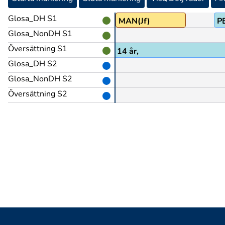
Glosa_DH S1
komma-hit@&
MAN(Jf)
P
Glosa_NonDH S1
Översättning S1
teckenspråk då, jag var väl 13, 14 år,
Glosa_DH S2
Glosa_NonDH S2
Översättning S2