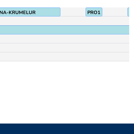
NA-KRUMELUR
PRO1
F