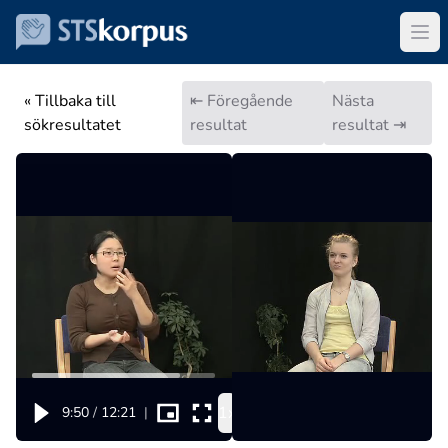
« Tillbaka till
⇤ Föregående
Nästa
sökresultatet
resultat
resultat ⇥
1x
9:50
/
12:21
|