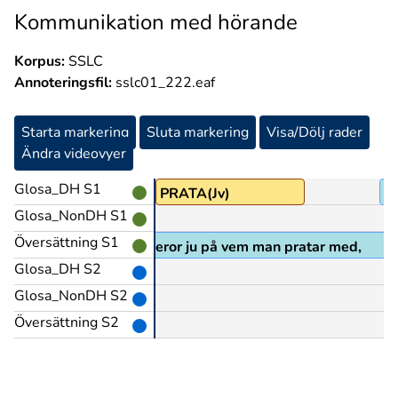
Kommunikation med hörande
Korpus:
SSLC
Annoteringsfil:
sslc01_222.eaf
Starta markering
Sluta markering
Visa/Dölj rader
Ändra videovyer
Glosa_DH S1
PRATA(Jv)
U
Glosa_NonDH S1
Översättning S1
fast det beror ju på vem man pratar med,
Glosa_DH S2
Glosa_NonDH S2
Översättning S2