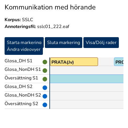
Kommunikation med hörande
Korpus:
SSLC
Annoteringsfil:
sslc01_222.eaf
Starta markering
Sluta markering
Visa/Dölj rader
Ändra videovyer
Glosa_DH S1
ÄNDÅ
PRATA(Jv)
PRO1
Glosa_NonDH S1
Översättning S1
Glosa_DH S2
Glosa_NonDH S2
Översättning S2