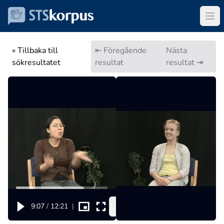
« Tillbaka till
⇤ Föregående
Nästa
sökresultatet
resultat
resultat ⇥
1x
9:07
/
12:21
|