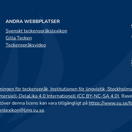
ANDRA WEBBPLATSER
Svenskt teckenspråkslexikon
Gilla Tecken
Teckenspråksvideo
ingen för teckenspråk, Institutionen för lingvistik, Stockholms
rsiell-DelaLika 4.0 Internationell (CC BY-NC-SA 4.0).
Base
utöver denna licens kan vara tillgängligt på
https://www.su.se/f
enlexikon@ling.su.se
.