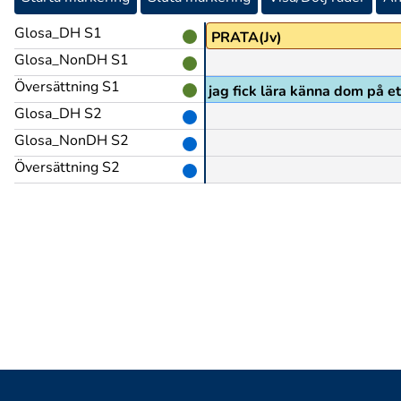
Glosa_DH S1
person
PU@g
PRATA(Jv)
Glosa_NonDH S1
Översättning S1
men ändå dom pratade och jag fick lära känna dom på ett
Glosa_DH S2
Glosa_NonDH S2
Översättning S2