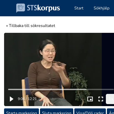
Start
Sökhjälp
« Tillbaka till sökresultatet
1x
9:06
/
12:21
|
Starta markering
Sluta markering
Visa/Dölj rader
Än