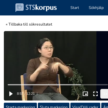
Start
Sökhjälp
« Tillbaka till sökresultatet
1x
8:57
/
12:21
|
Starta markering
Sluta markering
Visa/Dölj rader
Än