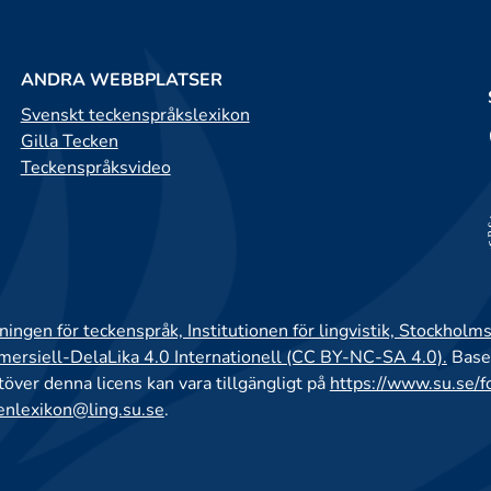
ANDRA WEBBPLATSER
Svenskt teckenspråkslexikon
Gilla Tecken
Teckenspråksvideo
ingen för teckenspråk, Institutionen för lingvistik, Stockholms
rsiell-DelaLika 4.0 Internationell (CC BY-NC-SA 4.0).
Base
utöver denna licens kan vara tillgängligt på
https://www.su.se/f
enlexikon@ling.su.se
.