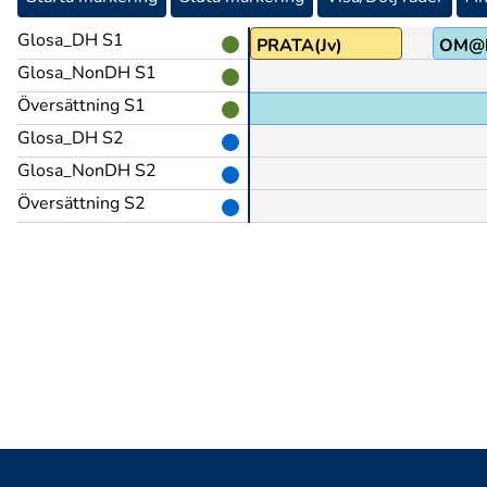
Glosa_DH S1
T
PRATA(Jv)
OM@
Glosa_NonDH S1
Översättning S1
e om,
Glosa_DH S2
Glosa_NonDH S2
Översättning S2