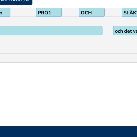
b
PRO1
OCH
SLÄK
och det v