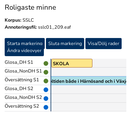
Roligaste minne
Korpus:
SSLC
Annoteringsfil:
sslc01_209.eaf
Starta markering
Sluta markering
Visa/Dölj rader
Ändra videovyer
Glosa_DH S1
BRA
SKOLA
Glosa_NonDH S1
Översättning S1
och med skoltiden både i Härnösand och i Växjö s
Glosa_DH S2
Glosa_NonDH S2
Översättning S2