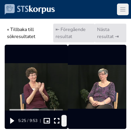
« Tillbaka till
⇤ Föregående
Nästa
sökresultatet
resultat
resultat ⇥
1x
5:25
/
9:53
|