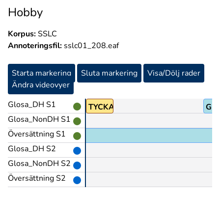
Hobby
Korpus:
SSLC
Annoteringsfil:
sslc01_208.eaf
Starta markering
Sluta markering
Visa/Dölj rader
Ändra videovyer
Glosa_DH S1
PRO1
TYCKA-OM
GL
Glosa_NonDH S1
Översättning S1
Glosa_DH S2
Glosa_NonDH S2
Översättning S2