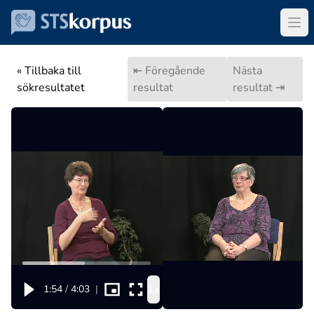
« Tillbaka till
⇤ Föregående
Nästa
sökresultatet
resultat
resultat ⇥
1x
1:54
/
4:03
|