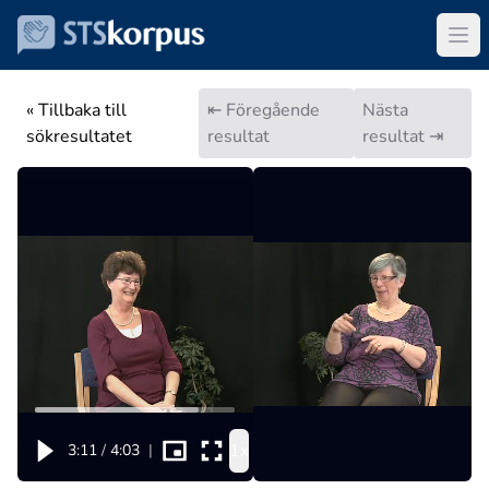
« Tillbaka till
⇤ Föregående
Nästa
sökresultatet
resultat
resultat ⇥
1x
3:11
/
4:03
|