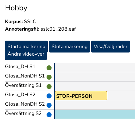
Hobby
Korpus:
SSLC
Annoteringsfil:
sslc01_208.eaf
Starta markering
Sluta markering
Visa/Dölj rader
Ändra videovyer
Glosa_DH S1
Glosa_NonDH S1
Översättning S1
Glosa_DH S2
PEK
mtyp:är
STOR-PERSON
Glosa_NonDH S2
Översättning S2