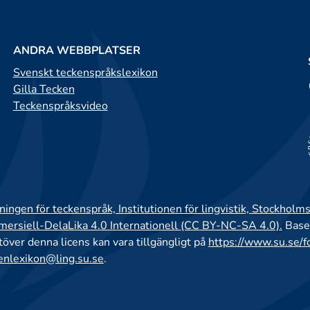
ANDRA WEBBPLATSER
Svenskt teckenspråkslexikon
Gilla Tecken
Teckenspråksvideo
ingen för teckenspråk, Institutionen för lingvistik, Stockholms
rsiell-DelaLika 4.0 Internationell (CC BY-NC-SA 4.0).
Base
utöver denna licens kan vara tillgängligt på
https://www.su.se/f
enlexikon@ling.su.se
.