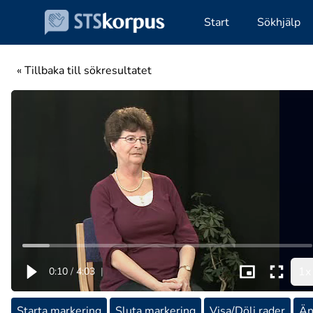
Start
Sökhjälp
« Tillbaka till sökresultatet
1x
0:10
/
4:03
|
Starta markering
Sluta markering
Visa/Dölj rader
Än