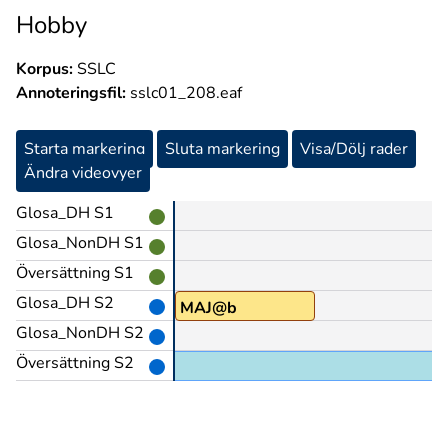
Hobby
Korpus:
SSLC
Annoteringsfil:
sslc01_208.eaf
Starta markering
Sluta markering
Visa/Dölj rader
Ändra videovyer
Glosa_DH S1
Glosa_NonDH S1
Översättning S1
Glosa_DH S2
MAJ@b
Glosa_NonDH S2
Översättning S2