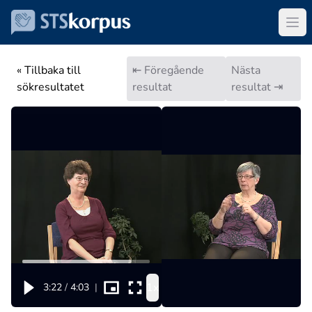
« Tillbaka till
⇤ Föregående
Nästa
sökresultatet
resultat
resultat ⇥
1x
3:22
/
4:03
|