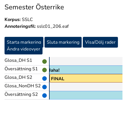
Semester Österrike
Korpus:
SSLC
Annoteringsfil:
sslc01_206.eaf
Starta markering
Sluta markering
Visa/Dölj rader
Ändra videovyer
Glosa_DH S1
Översättning S1
Jaha!
Glosa_DH S2
FINAL
Glosa_NonDH S2
Översättning S2