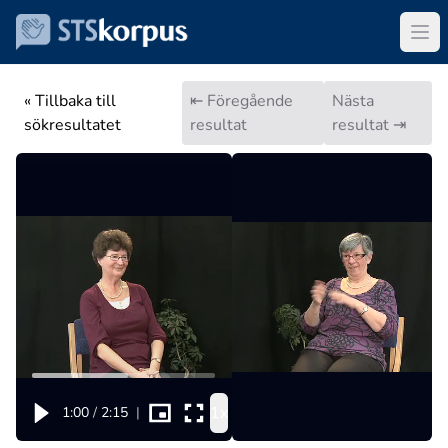
« Tillbaka till
⇤ Föregående
Nästa
sökresultatet
resultat
resultat ⇥
1x
1:00
/
2:15
|