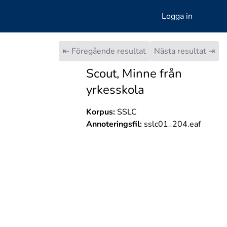
Logga in
⇤ Föregående resultat
Nästa resultat ⇥
Scout, Minne från
yrkesskola
Korpus:
SSLC
Annoteringsfil:
sslc01_204.eaf