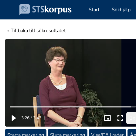
Start
Sökhjälp
« Tillbaka till sökresultatet
1x
3:26
/
3:43
|
Starta markering
Sluta markering
Visa/Dölj rader
Än