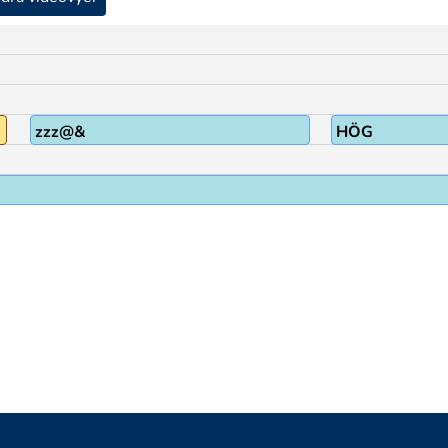
zzz@&
HÖG