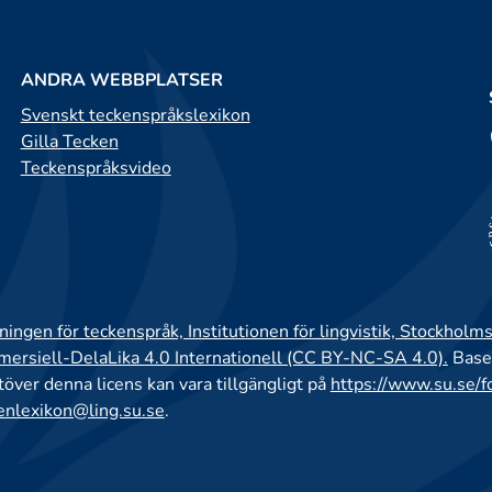
ANDRA WEBBPLATSER
Svenskt teckenspråkslexikon
Gilla Tecken
Teckenspråksvideo
ingen för teckenspråk, Institutionen för lingvistik, Stockholms
rsiell-DelaLika 4.0 Internationell (CC BY-NC-SA 4.0).
Base
utöver denna licens kan vara tillgängligt på
https://www.su.se/f
enlexikon@ling.su.se
.