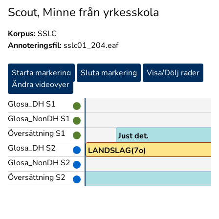
Scout, Minne från yrkesskola
Korpus:
SSLC
Annoteringsfil:
sslc01_204.eaf
Starta markering
Sluta markering
Visa/Dölj rader
Ändra videovyer
Glosa_DH S1
Glosa_NonDH S1
Översättning S1
Just det.
Glosa_DH S2
TILL
LANDSLAG(7o)
Glosa_NonDH S2
Översättning S2