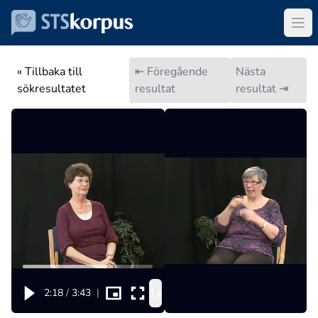
« Tillbaka till
⇤ Föregående
Nästa
sökresultatet
resultat
resultat ⇥
1x
2:18
/
3:43
|