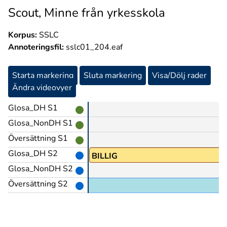
Scout, Minne från yrkesskola
Korpus:
SSLC
Annoteringsfil:
sslc01_204.eaf
Starta markering
Sluta markering
Visa/Dölj rader
Ändra videovyer
Glosa_DH S1
Glosa_NonDH S1
Översättning S1
Glosa_DH S2
SK
BILLIG
Glosa_NonDH S2
Översättning S2
att gå på bio,