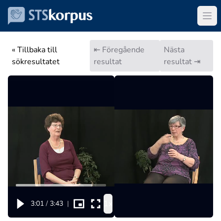
« Tillbaka till
⇤ Föregående
Nästa
sökresultatet
resultat
resultat ⇥
1x
3:01
/
3:43
|