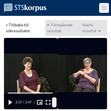
« Tillbaka till
⇤ Föregående
Nästa
sökresultatet
resultat
resultat ⇥
1x
2:37
/
2:47
|