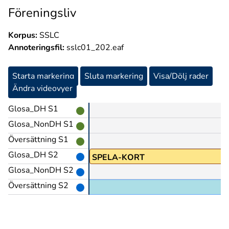
Föreningsliv
Korpus:
SSLC
Annoteringsfil:
sslc01_202.eaf
Starta markering
Sluta markering
Visa/Dölj rader
Ändra videovyer
Glosa_DH S1
Glosa_NonDH S1
Översättning S1
Glosa_DH S2
PRO1
SPELA-KORT
Glosa_NonDH S2
Översättning S2