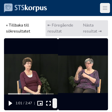
« Tillbaka till
⇤ Föregående
Nästa
sökresultatet
resultat
resultat ⇥
1x
1:01
/
2:47
|