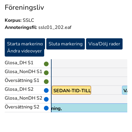
Föreningsliv
Korpus:
SSLC
Annoteringsfil:
sslc01_202.eaf
Starta markering
Sluta markering
Visa/Dölj rader
Ändra videovyer
Glosa_DH S1
Glosa_NonDH S1
Översättning S1
Glosa_DH S2
SEDAN-TID-TILLBAKA
VÄ
Glosa_NonDH S2
Översättning S2
ll Stockholms Dövas Förening,