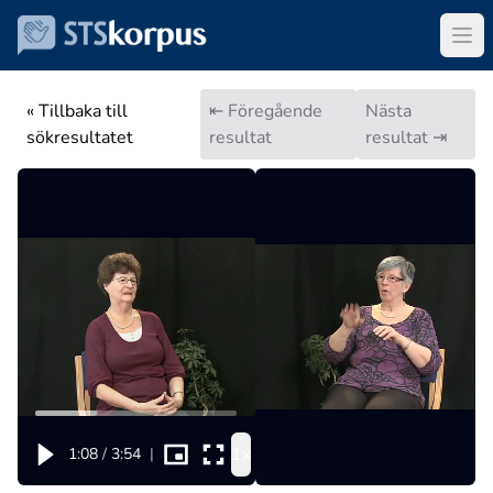
« Tillbaka till
⇤ Föregående
Nästa
sökresultatet
resultat
resultat ⇥
1x
1:08
/
3:54
|