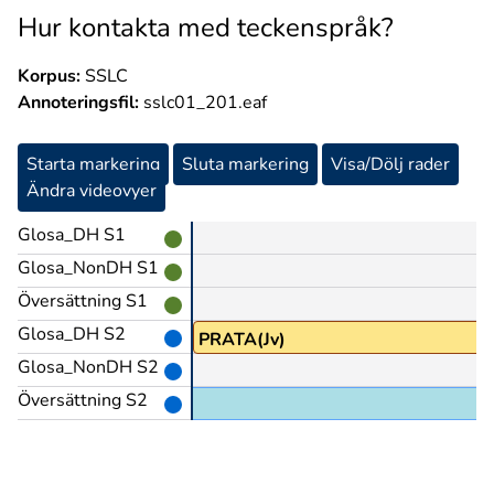
Hur kontakta med teckenspråk?
Korpus:
SSLC
Annoteringsfil:
sslc01_201.eaf
Starta markering
Sluta markering
Visa/Dölj rader
Ändra videovyer
Glosa_DH S1
Glosa_NonDH S1
Översättning S1
Glosa_DH S2
PRATA(Jv)
Glosa_NonDH S2
Översättning S2