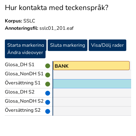
Hur kontakta med teckenspråk?
Korpus:
SSLC
Annoteringsfil:
sslc01_201.eaf
Starta markering
Sluta markering
Visa/Dölj rader
Ändra videovyer
Glosa_DH S1
BANK
Glosa_NonDH S1
Översättning S1
Glosa_DH S2
Glosa_NonDH S2
Översättning S2