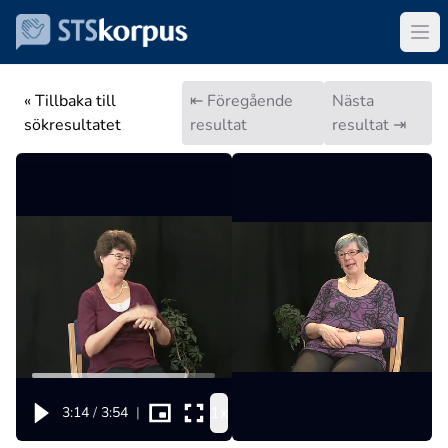
« Tillbaka till
⇤ Föregående
Nästa
sökresultatet
resultat
resultat ⇥
1x
3:14
/
3:54
|