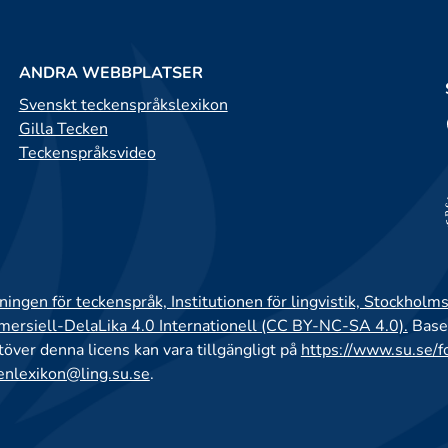
ANDRA WEBBPLATSER
Svenskt teckenspråkslexikon
Gilla Tecken
Teckenspråksvideo
ingen för teckenspråk, Institutionen för lingvistik, Stockholms
rsiell-DelaLika 4.0 Internationell (CC BY-NC-SA 4.0).
Base
utöver denna licens kan vara tillgängligt på
https://www.su.se/f
enlexikon@ling.su.se
.