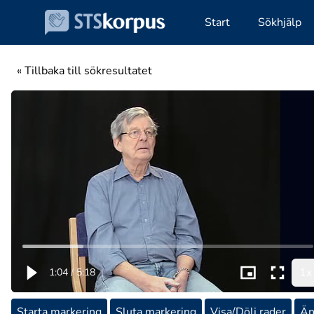
Start
Sökhjälp
« Tillbaka till sökresultatet
1x
1:04
/
5:18
|
Starta markering
Sluta markering
Visa/Dölj rader
Än