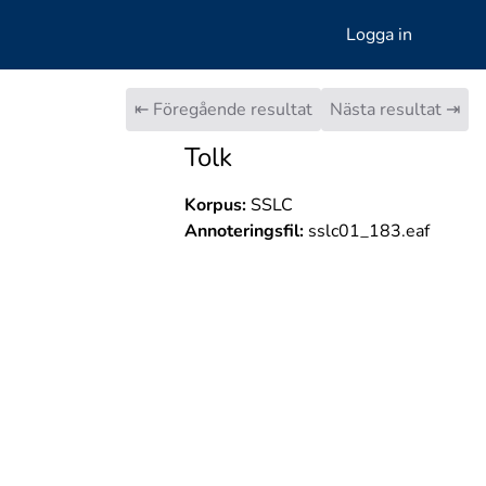
Logga in
⇤ Föregående resultat
Nästa resultat ⇥
Tolk
Korpus:
SSLC
Annoteringsfil:
sslc01_183.eaf