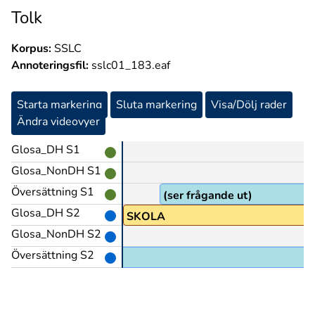
Tolk
Korpus:
SSLC
Annoteringsfil:
sslc01_183.eaf
Starta markering
Sluta markering
Visa/Dölj rader
Ändra videovyer
Glosa_DH S1
Glosa_NonDH S1
Översättning S1
(ser frågande ut)
Glosa_DH S2
SKOLA
Glosa_NonDH S2
Översättning S2