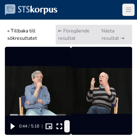
« Tillbaka till
⇤ Föregående
Nästa
sökresultatet
resultat
resultat ⇥
1x
0:44
/
5:18
|