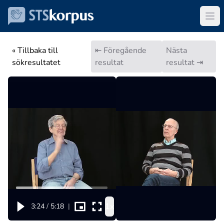
« Tillbaka till
⇤ Föregående
Nästa
sökresultatet
resultat
resultat ⇥
1x
3:24
/
5:18
|