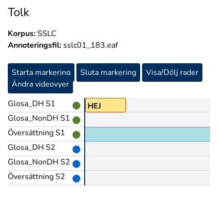
Tolk
Korpus:
SSLC
Annoteringsfil:
sslc01_183.eaf
Starta markering
Sluta markering
Visa/Dölj rader
Ändra videovyer
Glosa_DH S1
HEJ
Glosa_NonDH S1
Översättning S1
Glosa_DH S2
Glosa_NonDH S2
Översättning S2