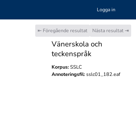
Logga in
⇤ Föregående resultat
Nästa resultat ⇥
Vänerskola och
teckenspråk
Korpus:
SSLC
Annoteringsfil:
sslc01_182.eaf