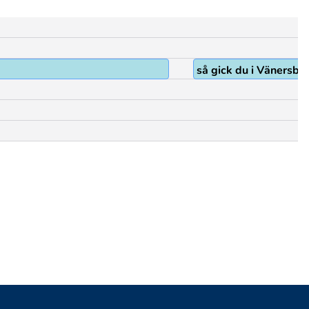
så gick du i Vänersbor