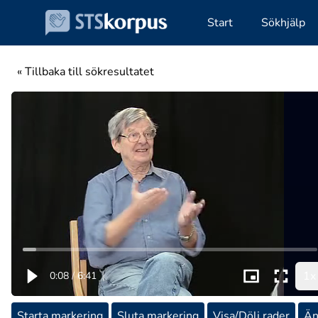
Start
Sökhjälp
« Tillbaka till sökresultatet
1x
0:08
/
6:41
|
Starta markering
Sluta markering
Visa/Dölj rader
Än