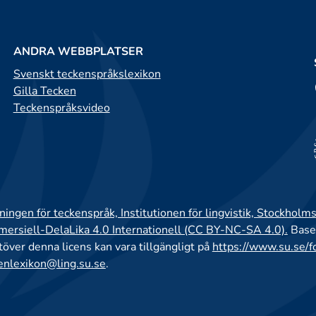
ANDRA WEBBPLATSER
Svenskt teckenspråkslexikon
Gilla Tecken
Teckenspråksvideo
ingen för teckenspråk, Institutionen för lingvistik, Stockholms
rsiell-DelaLika 4.0 Internationell (CC BY-NC-SA 4.0).
Base
utöver denna licens kan vara tillgängligt på
https://www.su.se/f
enlexikon@ling.su.se
.