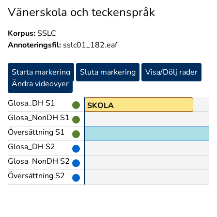
Vänerskola och teckenspråk
Korpus:
SSLC
Annoteringsfil:
sslc01_182.eaf
Starta markering
Sluta markering
Visa/Dölj rader
Ändra videovyer
Glosa_DH S1
BORG@en
SKOLA
Glosa_NonDH S1
Översättning S1
Glosa_DH S2
Glosa_NonDH S2
Översättning S2