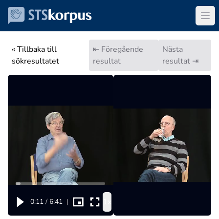
« Tillbaka till
⇤ Föregående
Nästa
sökresultatet
resultat
resultat ⇥
1x
0:11
/
6:41
|