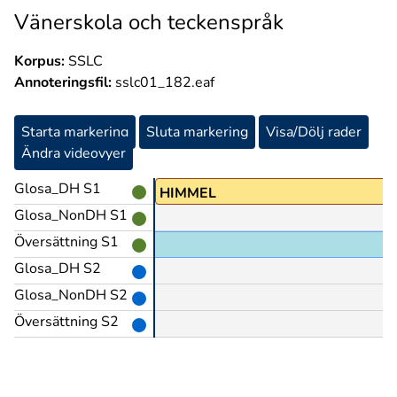
Vänerskola och teckenspråk
Korpus:
SSLC
Annoteringsfil:
sslc01_182.eaf
Starta markering
Sluta markering
Visa/Dölj rader
Ändra videovyer
Glosa_DH S1
HIMMEL
Glosa_NonDH S1
Översättning S1
Glosa_DH S2
Glosa_NonDH S2
Översättning S2