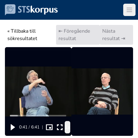
« Tillbaka till
⇤ Föregående
Nästa
sökresultatet
resultat
resultat ⇥
1x
0:41
/
6:41
|