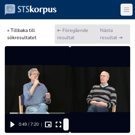
« Tillbaka till
⇤ Föregående
Nästa
sökresultatet
resultat
resultat ⇥
1x
0:49
/
7:20
|