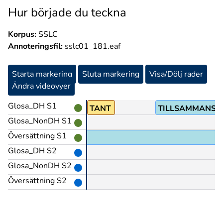
Hur började du teckna
Korpus:
SSLC
Annoteringsfil:
sslc01_181.eaf
Starta markering
Sluta markering
Visa/Dölj rader
Ändra videovyer
Glosa_DH S1
EN
TANT
TILLSAMMANS
Glosa_NonDH S1
Översättning S1
Glosa_DH S2
Glosa_NonDH S2
Översättning S2