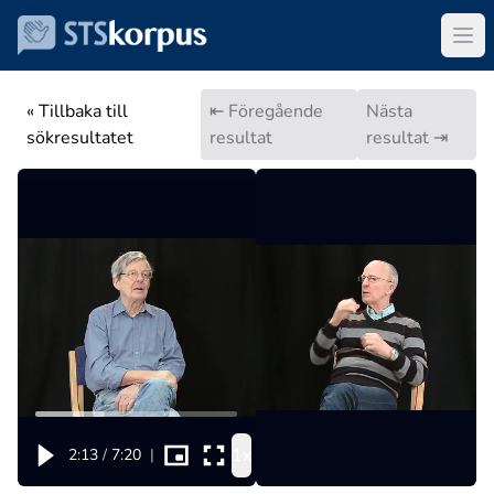
« Tillbaka till
⇤ Föregående
Nästa
sökresultatet
resultat
resultat ⇥
1x
2:13
/
7:20
|