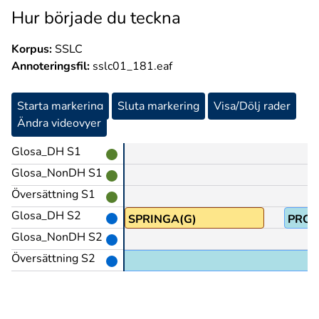
Hur började du teckna
Korpus:
SSLC
Annoteringsfil:
sslc01_181.eaf
Starta markering
Sluta markering
Visa/Dölj rader
Ändra videovyer
Glosa_DH S1
Glosa_NonDH S1
Översättning S1
Glosa_DH S2
SEDAN(J)
SPRINGA(G)
PRO
Glosa_NonDH S2
Översättning S2