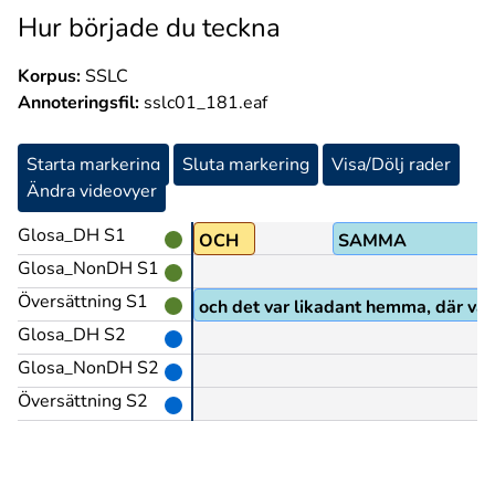
Hur började du teckna
Korpus:
SSLC
Annoteringsfil:
sslc01_181.eaf
Starta markering
Sluta markering
Visa/Dölj rader
Ändra videovyer
Glosa_DH S1
R
OCH
SAMMA
Glosa_NonDH S1
Översättning S1
och det var likadant hemma, där var
Glosa_DH S2
Glosa_NonDH S2
Översättning S2