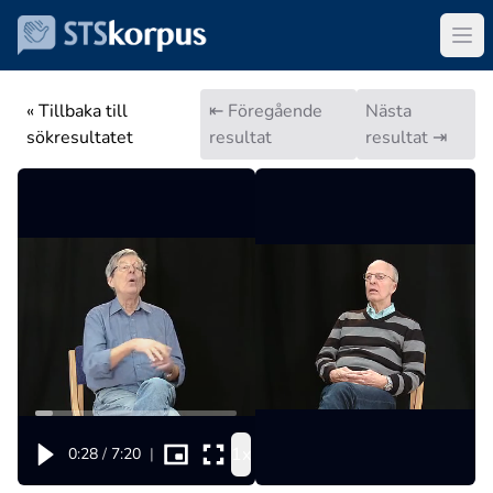
« Tillbaka till
⇤ Föregående
Nästa
sökresultatet
resultat
resultat ⇥
1x
0:28
/
7:20
|