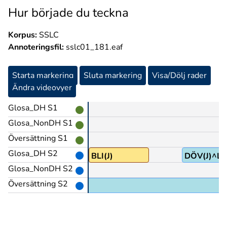
Hur började du teckna
Korpus:
SSLC
Annoteringsfil:
sslc01_181.eaf
Starta markering
Sluta markering
Visa/Dölj rader
Ändra videovyer
Glosa_DH S1
Glosa_NonDH S1
Översättning S1
Glosa_DH S2
BLI(J)
DÖV(J)^L
Glosa_NonDH S2
Översättning S2
det väl?