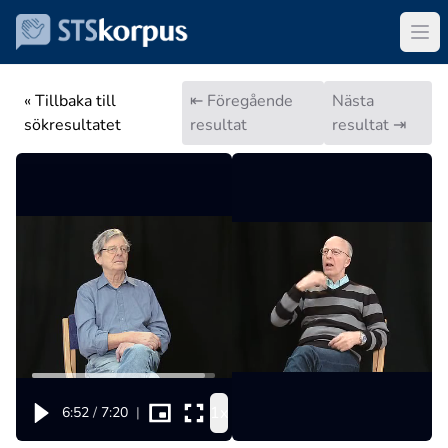
« Tillbaka till
⇤ Föregående
Nästa
sökresultatet
resultat
resultat ⇥
1x
6:52
/
7:20
|