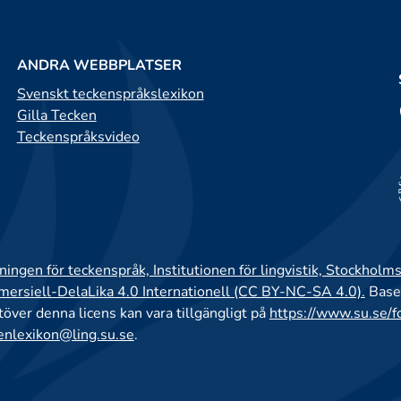
ANDRA WEBBPLATSER
Svenskt teckenspråkslexikon
Gilla Tecken
Teckenspråksvideo
ingen för teckenspråk, Institutionen för lingvistik, Stockholms
rsiell-DelaLika 4.0 Internationell (CC BY-NC-SA 4.0).
Base
utöver denna licens kan vara tillgängligt på
https://www.su.se/f
enlexikon@ling.su.se
.