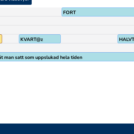
FORT
KVART@z
HALV
nåt man satt som uppslukad hela tiden