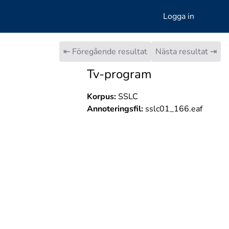
Logga in
⇤ Föregående resultat
Nästa resultat ⇥
Tv-program
Korpus:
SSLC
Annoteringsfil:
sslc01_166.eaf