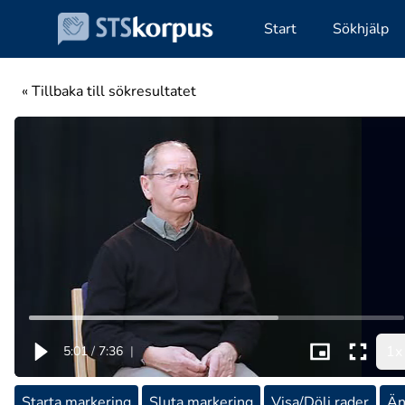
Start
Sökhjälp
« Tillbaka till sökresultatet
1x
5:01
/
7:36
|
Starta markering
Sluta markering
Visa/Dölj rader
Än